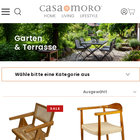
Direkt
zum
Inhalt
SEITENNAVIGATION
EINLO
WARE
SUCHE
Garten
& Terrasse
Wähle bitte eine Kategorie aus
SORTIEREN
SALE