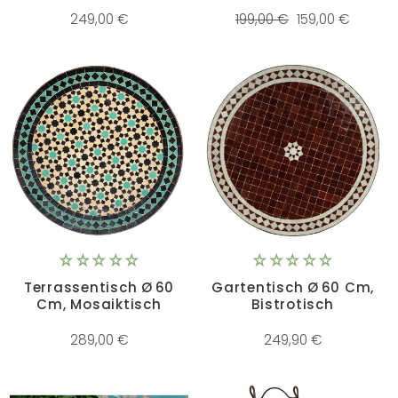
Normaler
Sonderpreis
249,00 €
199,00 €
159,00 €
Preis
Terrassentisch Ø 60
Gartentisch Ø 60 Cm,
Cm, Mosaiktisch
Bistrotisch
289,00 €
249,90 €