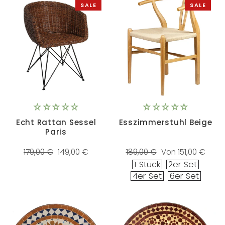
SALE
SALE
Echt Rattan Sessel
Esszimmerstuhl Beige
Paris
Normaler
Sonderpreis
Normaler
Sonderpreis
179,00 €
149,00 €
189,00 €
Von 151,00 €
Preis
Preis
1 Stück
2er Set
4er Set
6er Set