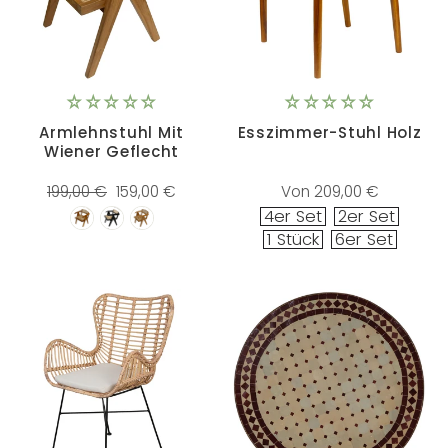
Armlehnstuhl Mit
Esszimmer-Stuhl Holz
Wiener Geflecht
Normaler
Sonderpreis
199,00 €
159,00 €
Von 209,00 €
Preis
4er Set
2er Set
1 Stück
6er Set