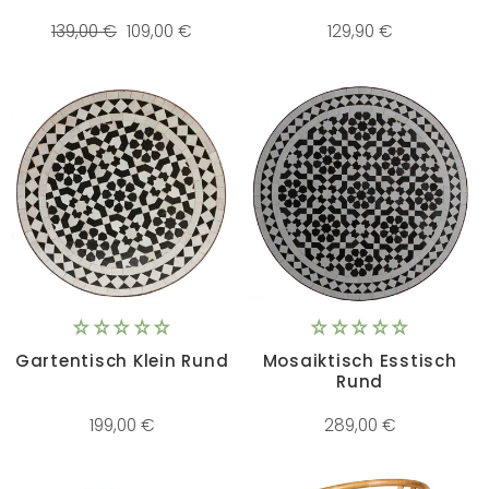
Normaler
Sonderpreis
139,00 €
109,00 €
129,90 €
Preis
Gartentisch Klein Rund
Mosaiktisch Esstisch
Rund
199,00 €
289,00 €