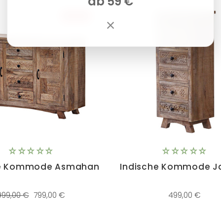
ab 59 €
SALE
×
he Kommode Asmahan
Indische Kommode J
Normaler
Sonderpreis
999,00 €
799,00 €
499,00 €
reis