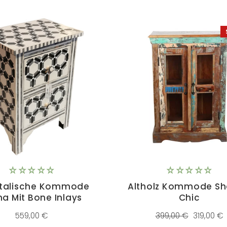
ntalische Kommode
Altholz Kommode S
a Mit Bone Inlays
Chic
Normaler
Sonderpr
559,00 €
399,00 €
319,00 €