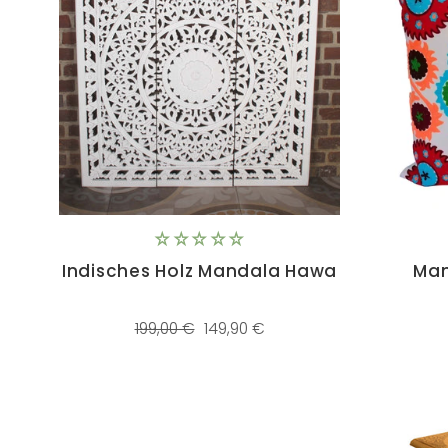
Indisches Holz Mandala Hawa
Man
Normaler
Sonderpreis
199,00 €
149,90 €
Preis