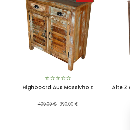
Highboard Aus Massivholz
Alte 
Normaler
Sonderpreis
499,00 €
399,00 €
Preis