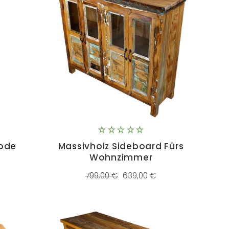
ode
Massivholz Sideboard Fürs
Wohnzimmer
Normaler
Sonderpreis
799,00 €
639,00 €
Preis