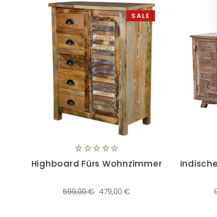
SALE
Highboard Fürs Wohnzimmer
Indisc
Normaler
Sonderpreis
599,00 €
479,00 €
Preis
P