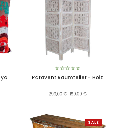
aya
Paravent Raumteiler - Holz
eis
Normaler
Sonderpreis
299,00 €
159,00 €
Preis
SALE