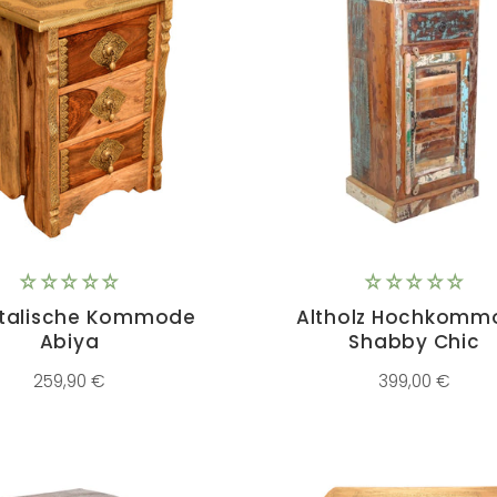
ntalische Kommode
Altholz Hochkomm
Abiya
Shabby Chic
259,90 €
399,00 €