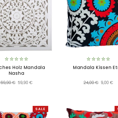
sches Holz Mandala
Mandala Kissen E
Nasha
Normaler
Sonderpreis
Normaler
Sonderpr
69,90 €
59,90 €
24,00 €
9,00 €
Preis
Preis
SALE