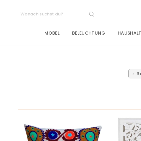
Direkt
zum
SUCHE
Inhalt
MÖBEL
BELEUCHTUNG
HAUSHALT
R
SORTIEREN