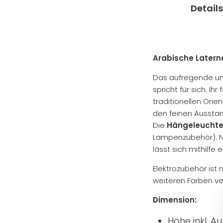
Details
Arabische Latern
Das aufregende un
spricht für sich. Ih
traditionellen Ori
den feinen Aussta
Die
Hängeleucht
Lampenzubehör). Nu
lässt sich mithilfe 
Elektrozubehör ist
weiteren Farben ve
Dimension:
Höhe inkl. A