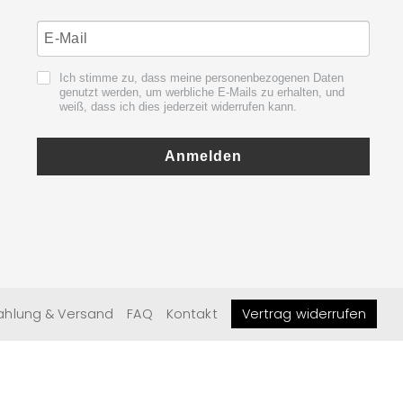
Ich stimme zu, dass meine personenbezogenen Daten
genutzt werden, um werbliche E-Mails zu erhalten, und
weiß, dass ich dies jederzeit widerrufen kann.
Anmelden
ahlung & Versand
FAQ
Kontakt
Vertrag widerrufen