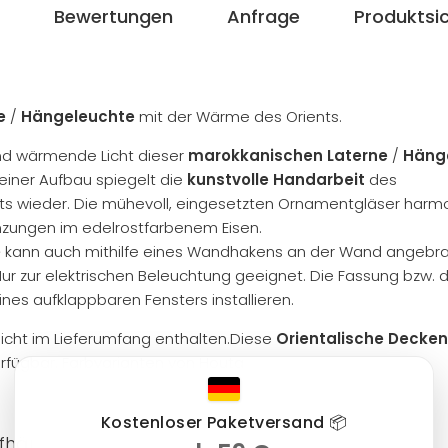
Bewertungen
Anfrage
Produktsic
e
/
Hängeleuchte
mit der Wärme des Orients.
d wärmende Licht dieser
marokkanischen Laterne
/
Häng
r feiner Aufbau spiegelt die
kunstvolle Handarbeit
des
ents wieder. Die mühevoll, eingesetzten Ornamentgläser harm
nzungen im edelrostfarbenem Eisen.
e
kann auch mithilfe eines Wandhakens an der Wand angebra
r zur elektrischen Beleuchtung geeignet. Die Fassung bzw. 
eines aufklappbaren Fensters installieren.
 nicht im Lieferumfang enthalten.Diese
Orientalische Decke
rfügbar.
Farbvarianten von Houta
Kostenloser Paketversand 📦
ufhängring ca. 52 cm.