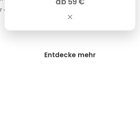
ab 59 €
 ca. 25 cm.
×
Entdecke mehr