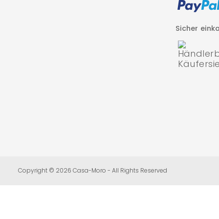
Sicher eink
Betreuung
des
Copyright © 2026 Casa-Moro - All Rights Reserved
Shopify
Shops
durch
die