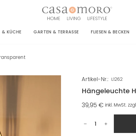
 & KÜCHE
GARTEN & TERRASSE
FLIESEN & BECKEN
ransparent
Artikel-Nr.:
L1262
Hängeleuchte H
39,95 €
inkl. MwSt. zzg
Normaler
Preis
−
+