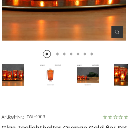
Schl
(Esc)
Artikel-Nr.:
TGL-1003
Glas Teelichthalter Orange Gold 6er Set