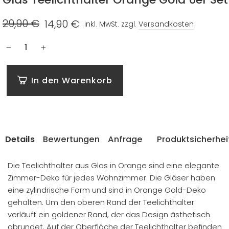
29,90 €
14,90 €
inkl. MwSt. zzgl.
Versandkosten
Normaler
Sonderpreis
Preis
−
+
In den Warenkorb
Details
Bewertungen
Anfrage
Produktsicherhei
Die Teelichthalter aus Glas in Orange sind eine elegante
Zimmer-Deko für jedes Wohnzimmer. Die Gläser haben
eine zylindrische Form und sind in Orange Gold-Deko
gehalten. Um den oberen Rand der Teelichthalter
verläuft ein goldener Rand, der das Design ästhetisch
abrundet. Auf der Oberfläche der Teelichthalter befinden