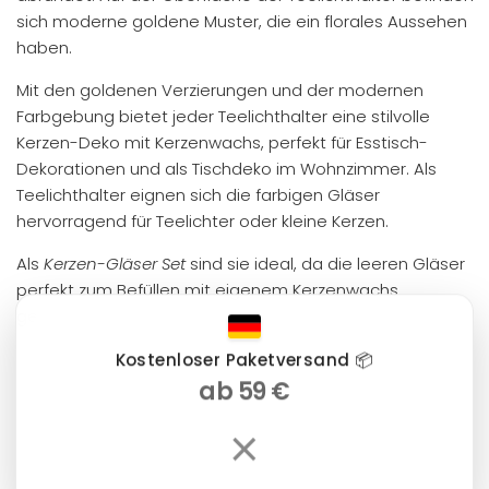
sich moderne goldene Muster, die ein florales Aussehen
haben.
Mit den goldenen Verzierungen und der modernen
Farbgebung bietet jeder Teelichthalter eine stilvolle
Kerzen-Deko mit Kerzenwachs, perfekt für Esstisch-
Dekorationen und als Tischdeko im Wohnzimmer. Als
Teelichthalter eignen sich die farbigen Gläser
hervorragend für Teelichter oder kleine Kerzen.
Als
Kerzen-Gläser Set
sind sie ideal, da die leeren Gläser
perfekt zum Befüllen mit eigenem Kerzenwachs
geeignet sind.
Durchmesser oben: 6 cm
Kostenloser Paketversand 📦
ab 59 €
Höhe: 9 cm
Durchmesser am Boden: 4,7 cm
×
Material: Glas
Farbe: Orange, Gold