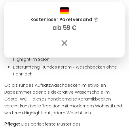
Art: Handbemaltes Aufsatzwaschbecken
Form: Rund
Kostenloser Paketversand 📦
Farbe: Blau / Weiß
ab 59 €
Maße: Ø ca. 35 cm | Höhe ca. 14 cm
×
Fußdurchmesser: ca. 15 cm
Abflussdurchmesser: ca. 4 cm | Ohne Überlauf
Verwendung: Ideal für Bad, Gäste-WC oder als
Highlight im Salon
Lieferumfang: Rundes Keramik Waschbecken ohne
Hahnloch
Ob als rundes Aufsatzwaschbecken im stilvollen
Badezimmer oder als dekorative Waschschale im
Gäste-WC – dieses handbemalte Keramikbecken
vereint kunstvolle Tradition mit modernem Wohnstil und
wird zum Highlight auf jedem Waschtisch.
Pflege:
Das abriebfeste Muster des