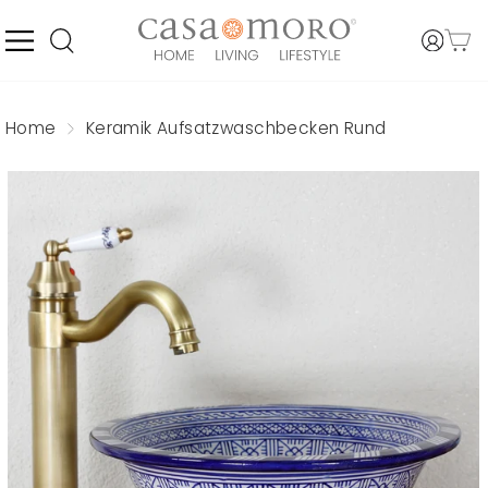
Direkt
zum
Inhalt
SEITENNAVIGATION
EINLO
WARE
SUCHE
Home
Keramik Aufsatzwaschbecken Rund