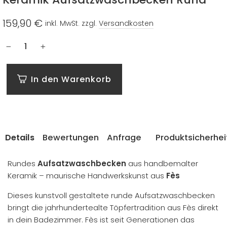
159,90 €
inkl. MwSt. zzgl.
Versandkosten
Normaler
Preis
−
+
In den Warenkorb
Details
Bewertungen
Anfrage
Produktsicherhei
Rundes
Aufsatzwaschbecken
aus handbemalter
Keramik – maurische Handwerkskunst aus
Fès
Dieses kunstvoll gestaltete runde Aufsatzwaschbecken
bringt die jahrhundertealte Töpfertradition aus Fès direkt
in dein Badezimmer. Fès ist seit Generationen das