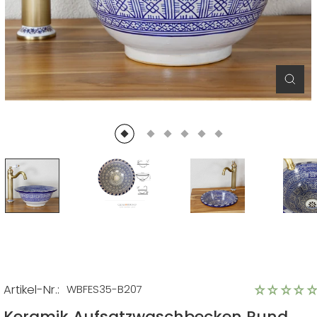
Schl
(Esc)
Artikel-Nr.:
WBFES35-B207
Keramik Aufsatzwaschbecken Rund