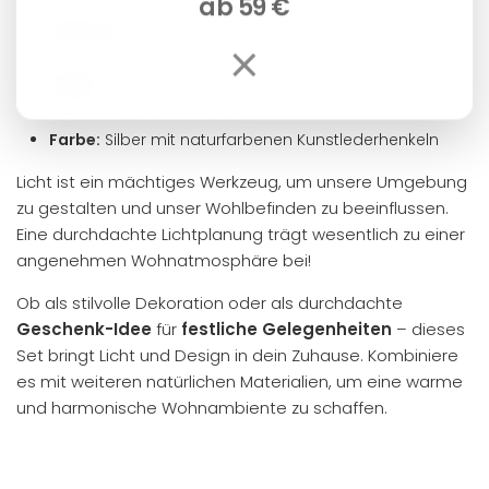
ab 59 €
Material:
Handgefertigt aus robustem Metall mit
×
Kunstlederhenkeln
Maße:
Zwei Größen im Set – 31 cm (H) x 17,5 cm (D)
und 25 cm (H) x 15 cm (D)
Farbe:
Silber mit naturfarbenen Kunstlederhenkeln
Licht ist ein mächtiges Werkzeug, um unsere Umgebung
zu gestalten und unser Wohlbefinden zu beeinflussen.
Eine durchdachte Lichtplanung trägt wesentlich zu einer
angenehmen Wohnatmosphäre bei!
Ob als stilvolle Dekoration oder als durchdachte
Geschenk-Idee
für
festliche Gelegenheiten
– dieses
Set bringt Licht und Design in dein Zuhause. Kombiniere
es mit weiteren natürlichen Materialien, um eine warme
und harmonische Wohnambiente zu schaffen.