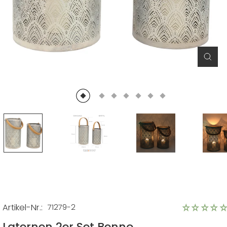
Schl
(Esc)
Artikel-Nr.:
71279-2
Laternen 2er Set Benno