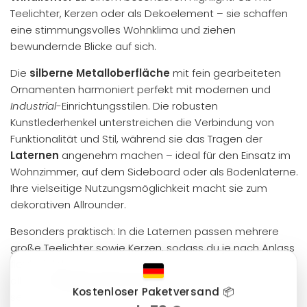
Teelichter, Kerzen oder als Dekoelement – sie schaffen
eine stimmungsvolles Wohnklima und ziehen
bewundernde Blicke auf sich.
Die
silberne Metalloberfläche
mit fein gearbeiteten
Ornamenten harmoniert perfekt mit modernen und
Industrial
-Einrichtungsstilen. Die robusten
Kunstlederhenkel unterstreichen die Verbindung von
Funktionalität und Stil, während sie das Tragen der
Laternen
angenehm machen – ideal für den Einsatz im
Wohnzimmer, auf dem Sideboard oder als Bodenlaterne.
Ihre vielseitige Nutzungsmöglichkeit macht sie zum
dekorativen Allrounder.
Besonders praktisch: In die Laternen passen mehrere
große Teelichter sowie Kerzen, sodass du je nach Anlass
flexibel dekorieren kannst. Ein absolutes Must-have für
alle, die
design-bewusste
Akzente in ihrem Zuhause
Kostenloser Paketversand 📦
setzen möchten.