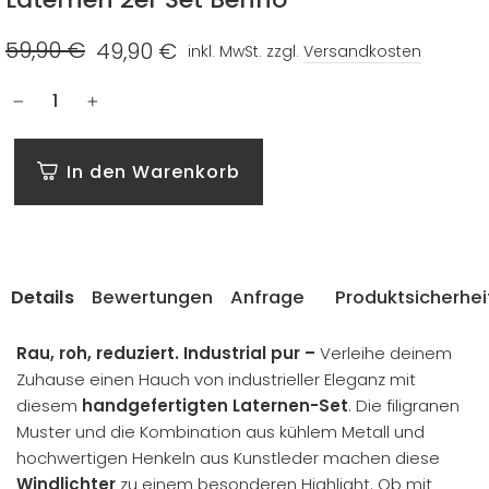
59,90 €
49,90 €
inkl. MwSt. zzgl.
Versandkosten
Normaler
Sonderpreis
Preis
−
+
In den Warenkorb
Details
Bewertungen
Anfrage
Produktsicherhei
Rau, roh, reduziert. Industrial pur –
Verleihe deinem
Zuhause einen Hauch von industrieller Eleganz mit
diesem
handgefertigten Laternen-Set
. Die filigranen
Muster und die Kombination aus kühlem Metall und
hochwertigen Henkeln aus Kunstleder machen diese
Windlichter
zu einem besonderen Highlight. Ob mit