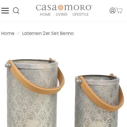
Direkt
zum
Inhalt
SEITENNAVIGATION
EINLO
WARE
SUCHE
Home
Laternen 2er Set Benno