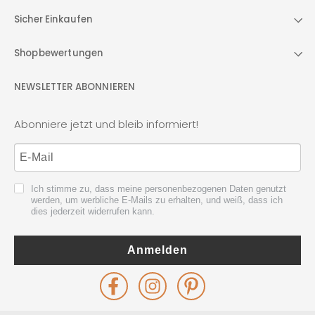
Sicher Einkaufen
Shopbewertungen
NEWSLETTER ABONNIEREN
Abonniere jetzt und bleib informiert!
Ich stimme zu, dass meine personenbezogenen Daten genutzt
werden, um werbliche E-Mails zu erhalten, und weiß, dass ich
dies jederzeit widerrufen kann.
Anmelden
Facebook
Instagram
Pinterest