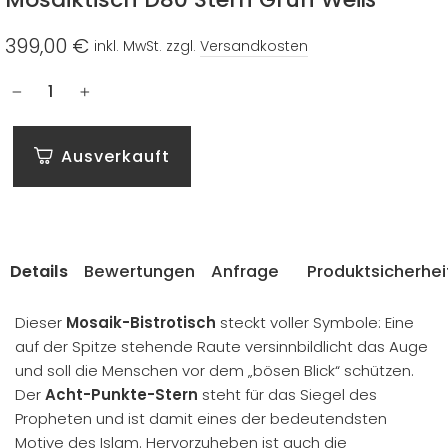
399,00 €
inkl. MwSt. zzgl.
Versandkosten
Normaler
Preis
−
+
Ausverkauft
Details
Bewertungen
Anfrage
Produktsicherhei
Dieser
Mosaik-Bistrotisch
steckt voller Symbole: Eine
auf der Spitze stehende Raute versinnbildlicht das Auge
und soll die Menschen vor dem „bösen Blick“ schützen.
Der
Acht-Punkte-Stern
steht für das Siegel des
Propheten und ist damit eines der bedeutendsten
Motive des Islam. Hervorzuheben ist auch die