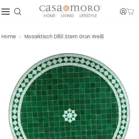
Direkt
zum
Inhalt
SEITENNAVIGATION
EINLO
WARE
SUCHE
Home
Mosaiktisch D80 Stern Grün Weiß