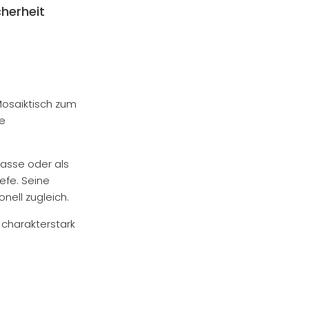
herheit
 Mosaiktisch zum
re
rasse oder als
efe. Seine
nell zugleich.
 charakterstark