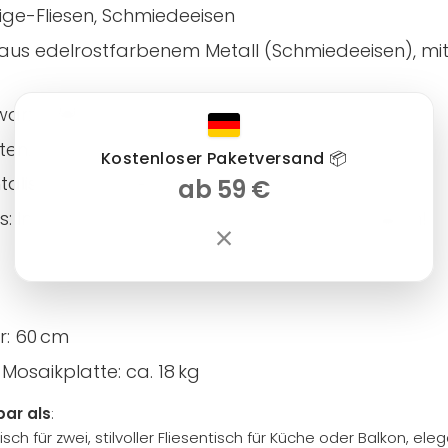
llige-Fliesen, Schmiedeeisen
 aus edelrostfarbenem Metall (Schmiedeeisen), mit
warz, Weiß
en: jedes Stück ein Unikat, klare Formsprache
Kostenloser Paketversand 📦
ntalisch, minimalistisch, modern-boho
ab 59 €
s: Im Winter den Esstisch bitte frostsicher lagern!
×
: 60 cm
Mosaikplatte: ca. 18 kg
bar als
:
h für zwei, stilvoller Fliesentisch für Küche oder Balkon, eleg