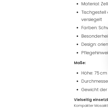
Material: Ze
Tischgestell
versiegelt
Farben: Sch
Besonderheit
Design: orie
Pflegehinwei
Maße:
Höhe: 75 cm
Durchmesser
Gewicht der 
Vielseitig einsetz
Kompakter Mosaiktisc