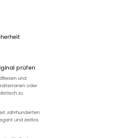
herheit
iginal prüfen
dfliesen und
editerranen oder
listisch zu
eit Jahrhunderten
egant und zeitlos