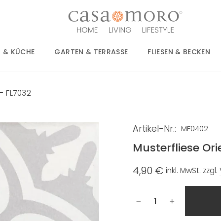
 & KÜCHE
GARTEN & TERRASSE
FLIESEN & BECKEN
 – FL7032
Artikel-Nr.:
MF0402
Musterfliese Ori
4,90 €
inkl. MwSt. zzgl.
Normaler
Preis
−
+