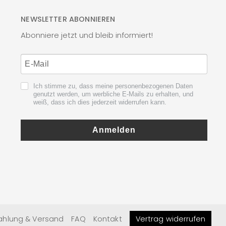
NEWSLETTER ABONNIEREN
Abonniere jetzt und bleib informiert!
Ich stimme zu, dass meine personenbezogenen Daten
genutzt werden, um werbliche E-Mails zu erhalten, und
weiß, dass ich dies jederzeit widerrufen kann.
Anmelden
ahlung & Versand
FAQ
Kontakt
Vertrag widerrufen