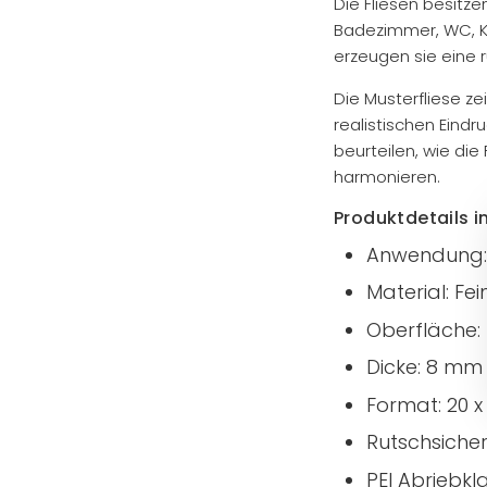
Die Fliesen besitz
Badezimmer, WC, K
erzeugen sie eine r
Die Musterfliese ze
realistischen Eind
beurteilen, wie die
harmonieren.
Produktdetails i
Anwendung:
Material: Fe
Oberfläche:
Dicke: 8 mm
Format: 20 x
Rutschsicherh
PEI Abriebkla