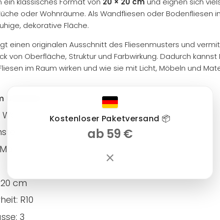
en ein klassisches Format von
20 × 20 cm
und eignen sich viels
üche oder Wohnräume. Als Wandfliesen oder Bodenfliesen im
uhige, dekorative Fläche.
igt einen originalen Ausschnitt des Fliesenmusters und vermit
ruck von Oberfläche, Struktur und Farbwirkung. Dadurch kannst
 Fliesen im Raum wirken und wie sie mit Licht, Möbeln und Mate
m Überblick
 Wand und Boden
Kostenloser Paketversand 📦
ab 59 €
insteinzeug
 Matt
×
 20 cm
eit: R10
sse: 3