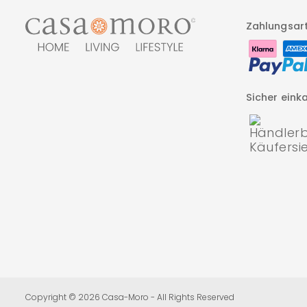
Zahlungsar
Sicher eink
Betreuung
des
Copyright © 2026 Casa-Moro - All Rights Reserved