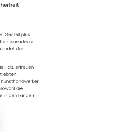
herheit
en Gestell plus
fen eine ideale
 findet der
us Holz, erfreuen
strebten
n. Kunsthandwerker
 Sowohl die
he in den Ländern