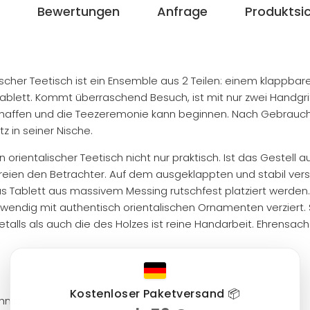
Bewertungen
Anfrage
Produktsic
lischer Teetisch ist ein Ensemble aus 2 Teilen: einem klappbar
blett. Kommt überraschend Besuch, ist mit nur zwei Handgrif
chaffen und die Teezeremonie kann beginnen. Nach Gebrauch
tz in seiner Nische.
in orientalischer Teetisch nicht nur praktisch. Ist das Gestell a
ereien den Betrachter. Auf dem ausgeklappten und stabil ver
as Tablett aus massivem Messing rutschfest platziert werde
wendig mit authentisch orientalischen Ornamenten verziert.
talls als auch die des Holzes ist reine Handarbeit. Ehrensac
Kostenloser Paketversand 📦
chnitzereien, klappbar