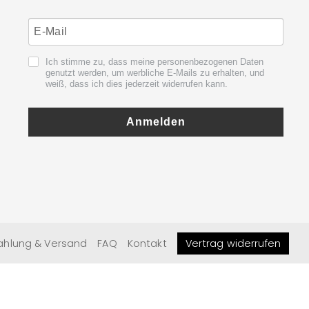
Ich stimme zu, dass meine personenbezogenen Daten
genutzt werden, um werbliche E-Mails zu erhalten, und
weiß, dass ich dies jederzeit widerrufen kann.
Anmelden
ahlung & Versand
FAQ
Kontakt
Vertrag widerrufen