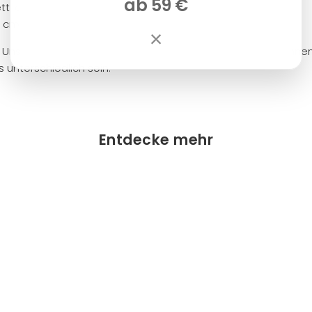
ab 59 €
t: ca. 30 cm
1 cm
×
: Unsere Teetische sind handgefertigte Unikate. Daher könn
 unterschiedlich sein.
Entdecke mehr