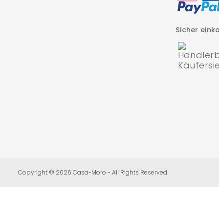
Sicher eink
Betreuung
des
Copyright © 2026 Casa-Moro - All Rights Reserved
Shopify
Shops
durch
die